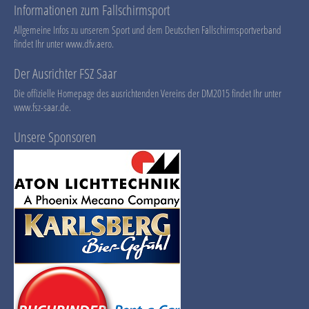
Informationen zum Fallschirmsport
Allgemeine Infos zu unserem Sport und dem Deutschen Fallschirmsportverband
findet Ihr unter
www.dfv.aero
.
Der Ausrichter FSZ Saar
Die offizielle Homepage des ausrichtenden Vereins der DM2015 findet Ihr unter
www.fsz-saar.de
.
Unsere Sponsoren