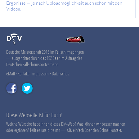
Ergbnisse — je nach Uploadmöglichkeit auch schon mit den
Videos.
Deutsche Meisterschaft 2015 im Fallschirmspringen
— ausgerichtet durch das FSZ Saar im Auftrag des
Deutschen Fallschirmsportverband
eMail
·
Kontakt
·
Impressum
·
Datenschutz
Diese Webseite ist für Euch!
Welche Wünsche habt Ihr an dieses DM-Web? Was können wir besser machen
oder ergänzen? Teilt es uns bitte mit — z.B. einfach über den Schnellkontakt.