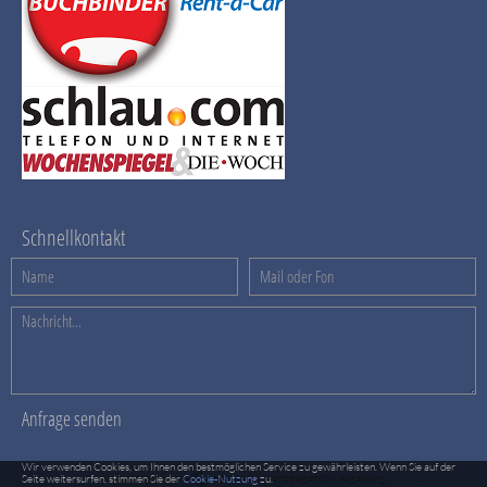
Schnellkontakt
Wir verwenden Cookies, um Ihnen den bestmöglichen Service zu gewährleisten. Wenn Sie auf der
webdesign & cms
eg media, werbeagentur augsburg
Seite weitersurfen, stimmen Sie der
Cookie-Nutzung
zu.