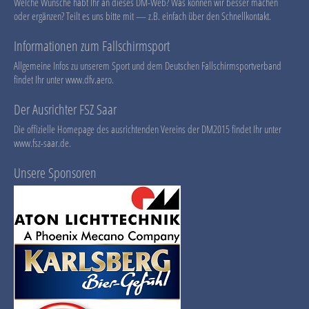
Welche Wünsche habt Ihr an dieses DM-Web? Was können wir besser machen
oder ergänzen? Teilt es uns bitte mit — z.B. einfach über den Schnellkontakt.
Informationen zum Fallschirmsport
Allgemeine Infos zu unserem Sport und dem Deutschen Fallschirmsportverband
findet Ihr unter
www.dfv.aero
.
Der Ausrichter FSZ Saar
Die offizielle Homepage des ausrichtenden Vereins der DM2015 findet Ihr unter
www.fsz-saar.de
.
Unsere Sponsoren