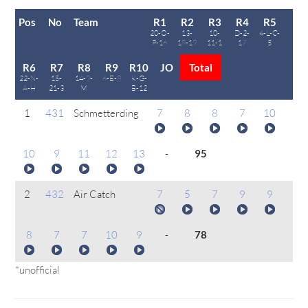
Pos
No
Team
R1
R2
R3
R4
R5
20-O-
13-
10-
D-2-
4-L-C-
P-16
18-19
11-1
17
5
R6
R7
R8
R9
R10
JO
Total
22-N-
15-
14-9-
6-E-8
K-G-
A-H
21-3
M
B-12
1
431
Schmetterding
7
8
8
7
10
10
9
11
12
13
-
95
2
432
Air Catch
7
5
7
9
9
8
7
7
10
9
-
78
*unofficial