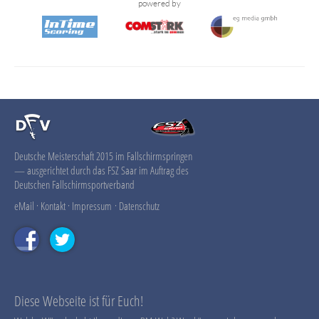
powered by
Deutsche Meisterschaft 2015 im Fallschirmspringen
— ausgerichtet durch das FSZ Saar im Auftrag des
Deutschen Fallschirmsportverband
eMail
·
Kontakt
·
Impressum
·
Datenschutz
Diese Webseite ist für Euch!