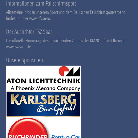
Informationen zum Fallschirmsport
Allgemeine Infos zu unserem Sport und dem Deutschen Fallschirmsportverband
findet Ihr unter
www.dfv.aero
.
Der Ausrichter FSZ Saar
Die offizielle Homepage des ausrichtenden Vereins der DM2015 findet Ihr unter
www.fsz-saar.de
.
Unsere Sponsoren