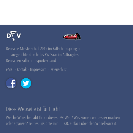
Deutsche Meisterschaft 2015 im Fallschirmspringen
— ausgerichtet durch das FSZ Saar im Auftrag des
Deutschen Fallschirmsportverband
eMail
·
Kontakt
·
Impressum
·
Datenschutz
Diese Webseite ist für Euch!
Welche Wünsche habt Ihr an dieses DM-Web? Was können wir besser machen
oder ergänzen? Teilt es uns bitte mit — z.B. einfach über den Schnellkontakt.