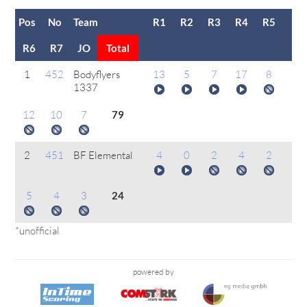
Pos
No
Team
R1
R2
R3
R4
R5
R6
R7
JO
Total
1
452
Bodyflyers
13
5
7
17
8
1337
12
10
7
79
2
451
BF Elemental
4
0
2
4
2
5
4
3
24
*unofficial
powered by