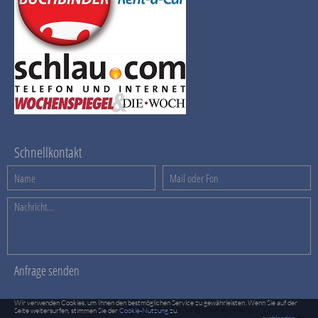
Schnellkontakt
Wir verwenden Cookies, um Ihnen den bestmöglichen Service zu gewährleisten. Wenn Sie auf der
webdesign & cms
eg media, werbeagentur augsburg
Seite weitersurfen, stimmen Sie der
Cookie-Nutzung
zu.
×