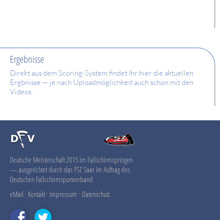
Ergebnisse
Direkt aus dem Scoring-System findet Ihr hier die aktuellen
Ergbnisse — je nach Uploadmöglichkeit auch schon mit den
Videos.
Deutsche Meisterschaft 2015 im Fallschirmspringen
— ausgerichtet durch das FSZ Saar im Auftrag des
Deutschen Fallschirmsportverband
eMail
·
Kontakt
·
Impressum
·
Datenschutz