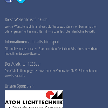
Diese Webseite ist für Euch!
Welche Wünsche habt Ihr an dieses DM-Web? Was können wir besser machen
oder ergänzen? Teilt es uns bitte mit — z.B. einfach über den Schnellkontakt.
Informationen zum Fallschirmsport
Allgemeine Infos zu unserem Sport und dem Deutschen Fallschirmsportverband
findet Ihr unter
www.dfv.aero
.
Der Ausrichter FSZ Saar
Die offizielle Homepage des ausrichtenden Vereins der DM2015 findet Ihr unter
www.fsz-saar.de
.
Unsere Sponsoren